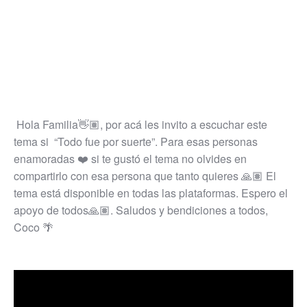
Hola Familia👋🏽, por acá les invito a escuchar este 
tema si  “Todo fue por suerte”. Para esas personas 
enamoradas ❤️ si te gustó el tema no olvides en 
compartirlo con esa persona que tanto quieres 🙏🏽 El 
tema está disponible en todas las plataformas. Espero el 
apoyo de todos🙏🏽. Saludos y bendiciones a todos, 
Coco 🌴