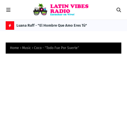
Luana Ruff - "El Hombre Que Amo Eres Tú"
MES
H
O
Home
Music
Coco - "Todo Fue Por Suerte"
T
P
O
S
T
S